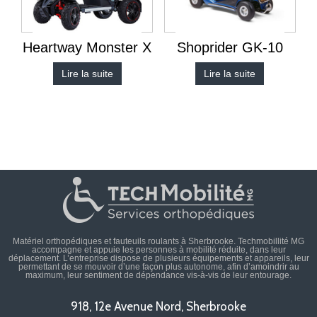
Heartway Monster X
Shoprider GK-10
Lire la suite
Lire la suite
Matériel orthopédiques et fauteuils roulants à Sherbrooke. Techmobillité MG
accompagne et appuie les personnes à mobilité réduite, dans leur
déplacement. L’entreprise dispose de plusieurs équipements et appareils, leur
permettant de se mouvoir d’une façon plus autonome, afin d’amoindrir au
maximum, leur sentiment de dépendance vis-à-vis de leur entourage.
918, 12e Avenue Nord, Sherbrooke