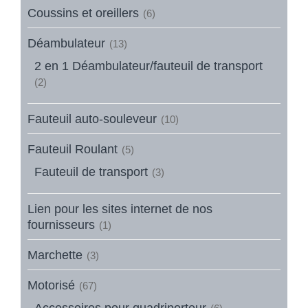
Coussins et oreillers
(6)
Déambulateur
(13)
2 en 1 Déambulateur/fauteuil de transport
(2)
Fauteuil auto-souleveur
(10)
Fauteuil Roulant
(5)
Fauteuil de transport
(3)
Lien pour les sites internet de nos
fournisseurs
(1)
Marchette
(3)
Motorisé
(67)
Accessoires pour quadriporteur