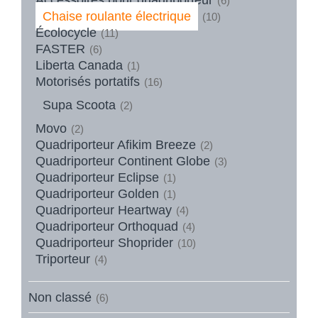
(6)
Chaise roulante électrique
(10)
Écolocycle
(11)
FASTER
(6)
Liberta Canada
(1)
Motorisés portatifs
(16)
Supa Scoota
(2)
Movo
(2)
Quadriporteur Afikim Breeze
(2)
Quadriporteur Continent Globe
(3)
Quadriporteur Eclipse
(1)
Quadriporteur Golden
(1)
Quadriporteur Heartway
(4)
Quadriporteur Orthoquad
(4)
Quadriporteur Shoprider
(10)
Triporteur
(4)
Non classé
(6)