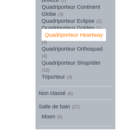
(2)
Quadriporteur Continent
Globe
(3)
Quadriporteur Eclipse
(1)
Quadriporteur Golden
(1)
Quadriporteur Heartway
(4)
Quadriporteur Orthoquad
(4)
Quadriporteur Shoprider
(10)
Triporteur
(4)
Non classé
(6)
Salle de bain
(27)
Moen
(6)