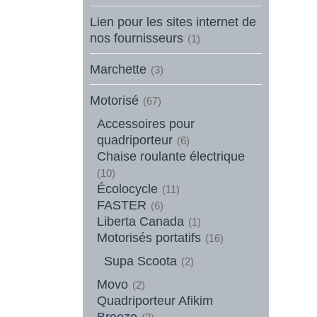
Lien pour les sites internet de
nos fournisseurs
(1)
Marchette
(3)
Motorisé
(67)
Accessoires pour
quadriporteur
(6)
Chaise roulante électrique
(10)
Écolocycle
(11)
FASTER
(6)
Liberta Canada
(1)
Motorisés portatifs
(16)
Supa Scoota
(2)
Movo
(2)
Quadriporteur Afikim
Breeze