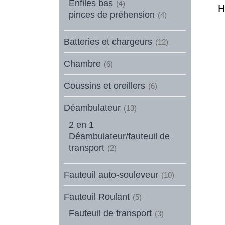
Enfiles bas
(4)
H
pinces de préhension
(4)
Batteries et chargeurs
(12)
Chambre
(6)
Coussins et oreillers
(6)
Déambulateur
(13)
2 en 1
Déambulateur/fauteuil de
transport
(2)
Fauteuil auto-souleveur
(10)
Fauteuil Roulant
(5)
Fauteuil de transport
(3)