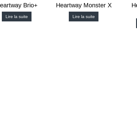
eartway Brio+
Heartway Monster X
H
Lire la suite
Lire la suite