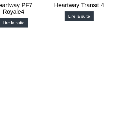
eartway PF7
Heartway Transit 4
Royale4
Lire la suite
Lire la suite