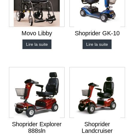
Movo Libby
Shoprider GK-10
Lire la suite
Lire la suite
Shoprider Explorer
Shoprider
888sln
Landcruiser