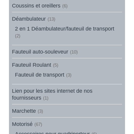
Coussins et oreillers
(6)
Déambulateur
(13)
2 en 1 Déambulateur/fauteuil de transport
(2)
Fauteuil auto-souleveur
(10)
Fauteuil Roulant
(5)
Fauteuil de transport
(3)
Lien pour les sites internet de nos
fournisseurs
(1)
Marchette
(3)
Motorisé
(67)
Accessoires pour quadriporteur