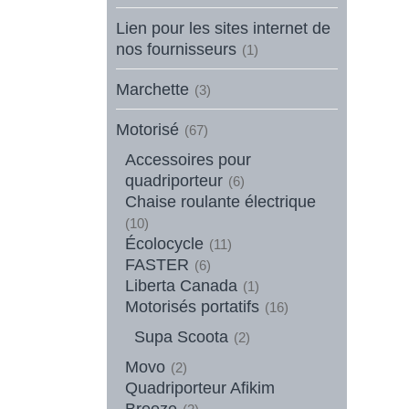
Lien pour les sites internet de
nos fournisseurs
(1)
Marchette
(3)
Motorisé
(67)
Accessoires pour
quadriporteur
(6)
Chaise roulante électrique
(10)
Écolocycle
(11)
FASTER
(6)
Liberta Canada
(1)
Motorisés portatifs
(16)
Supa Scoota
(2)
Movo
(2)
Quadriporteur Afikim
Breeze