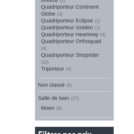
(2)
Quadriporteur Continent
Globe
(3)
Quadriporteur Eclipse
(1)
Quadriporteur Golden
(1)
Quadriporteur Heartway
(4)
Quadriporteur Orthoquad
(4)
Quadriporteur Shoprider
(10)
Triporteur
(4)
Non classé
(6)
Salle de bain
(27)
Moen
(6)