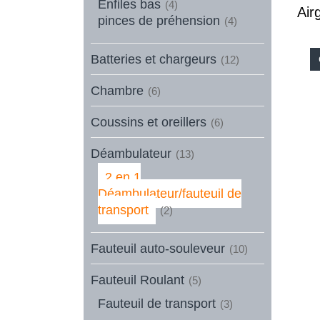
Enfiles bas
(4)
Air
pinces de préhension
(4)
Batteries et chargeurs
(12)
Chambre
(6)
Coussins et oreillers
(6)
Déambulateur
(13)
2 en 1
Déambulateur/fauteuil de
transport
(2)
Fauteuil auto-souleveur
(10)
Fauteuil Roulant
(5)
Fauteuil de transport
(3)