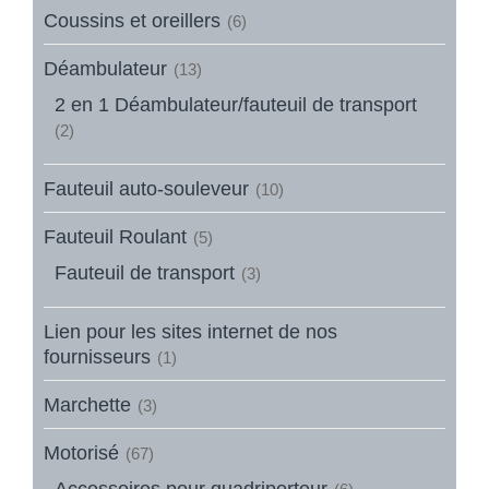
Coussins et oreillers
(6)
Déambulateur
(13)
2 en 1 Déambulateur/fauteuil de transport
(2)
Fauteuil auto-souleveur
(10)
Fauteuil Roulant
(5)
Fauteuil de transport
(3)
Lien pour les sites internet de nos
fournisseurs
(1)
Marchette
(3)
Motorisé
(67)
Accessoires pour quadriporteur