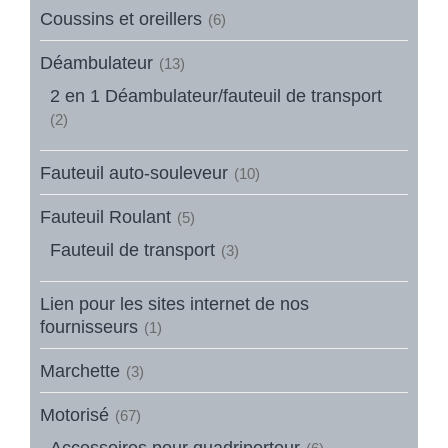
Coussins et oreillers
(6)
Déambulateur
(13)
2 en 1 Déambulateur/fauteuil de transport
(2)
Fauteuil auto-souleveur
(10)
Fauteuil Roulant
(5)
Fauteuil de transport
(3)
Lien pour les sites internet de nos
fournisseurs
(1)
Marchette
(3)
Motorisé
(67)
Accessoires pour quadriporteur