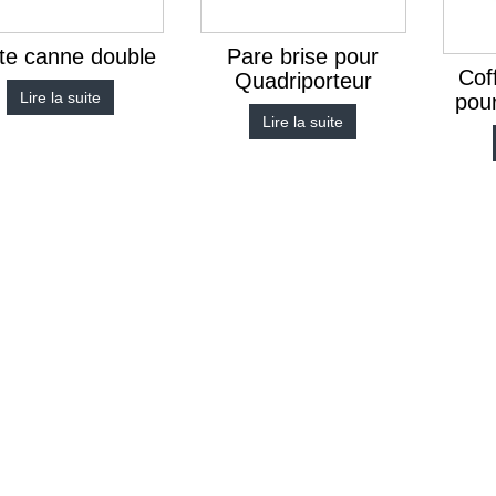
te canne double
Pare brise pour
Cof
Quadriporteur
Lire la suite
pour
Lire la suite