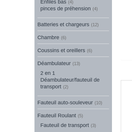
Enfiles bas
(4)
pinces de préhension
(4)
Batteries et chargeurs
(12)
Chambre
(6)
Coussins et oreillers
(6)
Déambulateur
(13)
2 en 1
Déambulateur/fauteuil de
transport
(2)
Fauteuil auto-souleveur
(10)
Fauteuil Roulant
(5)
Fauteuil de transport
(3)