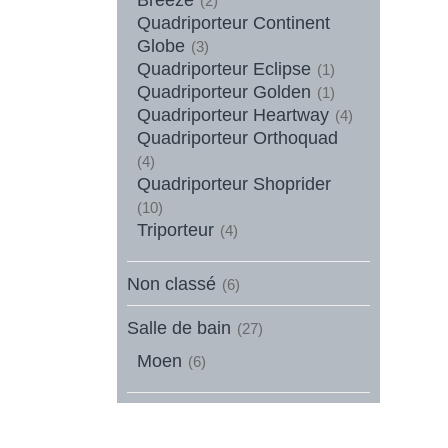
(2)
Quadriporteur Continent
Globe
(3)
Quadriporteur Eclipse
(1)
Quadriporteur Golden
(1)
Quadriporteur Heartway
(4)
Quadriporteur Orthoquad
(4)
Quadriporteur Shoprider
(10)
Triporteur
(4)
Non classé
(6)
Salle de bain
(27)
Moen
(6)