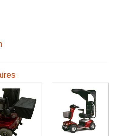
n
aires