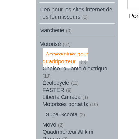
Lien pour les sites internet de
Por
nos fournisseurs
(1)
Marchette
(3)
Motorisé
(67)
Accessoires pour
quadriporteur
(6)
Chaise roulante électrique
(10)
Écolocycle
(11)
FASTER
(6)
Liberta Canada
(1)
Motorisés portatifs
(16)
Supa Scoota
(2)
Movo
(2)
Quadriporteur Afikim
Breeze