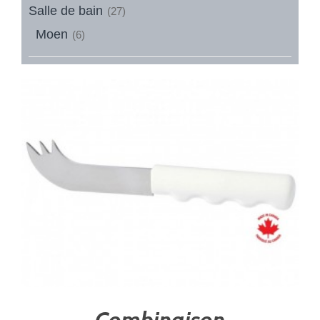
Salle de bain
(27)
Moen
(6)
Combinaison