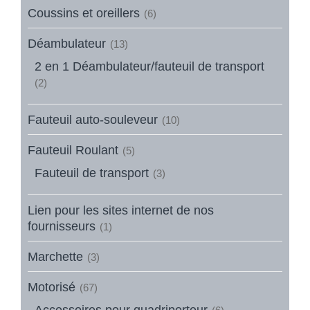
Coussins et oreillers
(6)
Déambulateur
(13)
2 en 1 Déambulateur/fauteuil de transport
(2)
Fauteuil auto-souleveur
(10)
Fauteuil Roulant
(5)
Fauteuil de transport
(3)
Lien pour les sites internet de nos
fournisseurs
(1)
Marchette
(3)
Motorisé
(67)
Accessoires pour quadriporteur