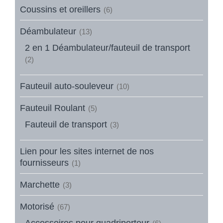
Coussins et oreillers
(6)
Déambulateur
(13)
2 en 1 Déambulateur/fauteuil de transport
(2)
Fauteuil auto-souleveur
(10)
Fauteuil Roulant
(5)
Fauteuil de transport
(3)
Lien pour les sites internet de nos
fournisseurs
(1)
Marchette
(3)
Motorisé
(67)
Accessoires pour quadriporteur